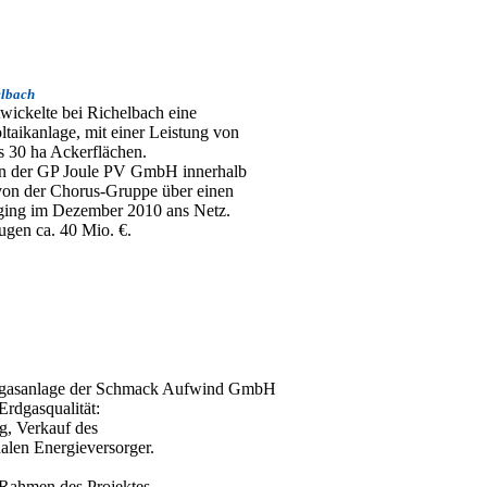
elbach
wickelte bei Richelbach eine
ltaikanlage, mit einer Leistung von
 30 ha Ackerflächen.
n der GP Joule PV GmbH innerhalb
, von der Chorus-Gruppe über einen
 ging im Dezember 2010 ans Netz.
rugen ca. 40 Mio. €.
iogasanlage der Schmack Aufwind GmbH
Erdgasqualität:
, Verkauf des
alen Energieversorger.
 Rahmen des Projektes