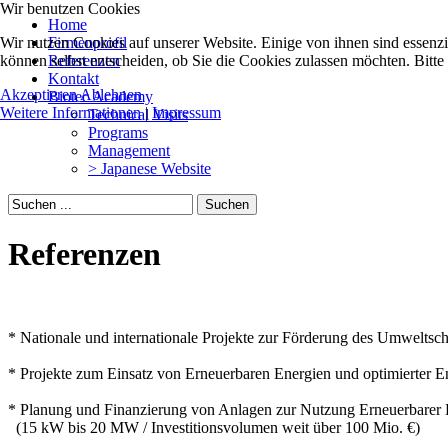
Wir benutzen Cookies
Home
Wir nutzen Cookies auf unserer Website. Einige von ihnen sind essenzi
Firmenprofil
können selbst entscheiden, ob Sie die Cookies zulassen möchten. Bitte
Referenzen
Kontakt
Akzeptieren
Ablehnen
Biotec Academy
Weitere Informationen
|
Impressum
Technical Visits
Programs
Management
> Japanese Website
Suchen
Referenzen
* Nationale und internationale Projekte zur Förderung des Umweltsch
* Projekte zum Einsatz von Erneuerbaren Energien und optimierter
* Planung und Finanzierung von Anlagen zur Nutzung Erneuerbarer 
(15 kW bis 20 MW / Investitionsvolumen weit über 100 Mio. €)